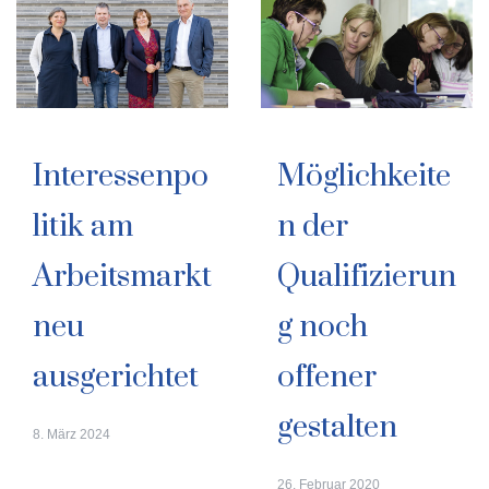
Interessenpo
Möglichkeite
litik am
n der
Arbeitsmarkt
Qualifizierun
neu
g noch
ausgerichtet
offener
gestalten
8. März 2024
26. Februar 2020