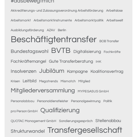
#dasbewegtmich
Akkreditierungs- und Zulassungsverordnung Arbeitsförderung
Arbeitslose
Arbeitsmarkt
Arbeitsmarktinstrumente
Arbeitsmarktpolitik
Arbeitswelt
Ausbildungsförderung
AZAV
Berlin
Beschäftigtentransfer
BOB Transfer
BVTB
Bundestagswahl
Digitalisierung
Fachkräfte
Fachkräftemangel
Gute Transferberatung
IHK
Jubiläum
Insolvenzen
Kampagne
Koalitionsvertrag
Leitbild
Krisen
Megatrends
Mismatch
Mitglied
Mitgliederversammlung
MYPEGASUS GmbH
Personalabbau
Personaldienstleister
Personalgewinnung
Politik
Qualifizierung
pro Person GmbH
Stellenabbau
QUOTAC Management GmbH
Sondierungsgespräch
Transfergesellschaft
Strukturwandel