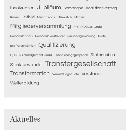
Jubiläum
Insolvenzen
Kampagne
Koalitionsvertrag
Leitbild
Krisen
Megatrends
Mismatch
Mitglied
Mitgliederversammlung
MYPEGASUS GmbH
Personalabbau
Personaldienstleister
Personalgewinnung
Politik
Qualifizierung
pro Person GmbH
Stellenabbau
QUOTAC Management GmbH
Sondierungsgespräch
Transfergesellschaft
Strukturwandel
Transformation
Vorstand
Vermittlungsquote
Weiterbildung
Aktuelles