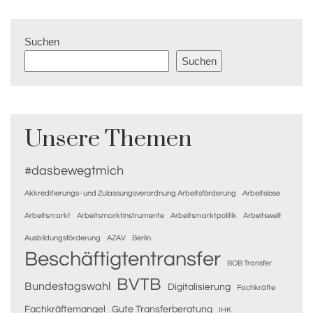
Suchen
Suchen
Unsere Themen
#dasbewegtmich
Akkreditierungs- und Zulassungsverordnung Arbeitsförderung
Arbeitslose
Arbeitsmarkt
Arbeitsmarktinstrumente
Arbeitsmarktpolitik
Arbeitswelt
Ausbildungsförderung
AZAV
Berlin
Beschäftigtentransfer
BOB Transfer
BVTB
Bundestagswahl
Digitalisierung
Fachkräfte
Fachkräftemangel
Gute Transferberatung
IHK