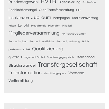
BVTB
Bundestagswahl
Digitalisierung
Fachkräfte
Fachkräftemangel
Gute Transferberatung
IHK
Jubiläum
Insolvenzen
Kampagne
Koalitionsvertrag
Leitbild
Krisen
Megatrends
Mismatch
Mitglied
Mitgliederversammlung
MYPEGASUS GmbH
Personalabbau
Personaldienstleister
Personalgewinnung
Politik
Qualifizierung
pro Person GmbH
Stellenabbau
QUOTAC Management GmbH
Sondierungsgespräch
Transfergesellschaft
Strukturwandel
Transformation
Vorstand
Vermittlungsquote
Weiterbildung