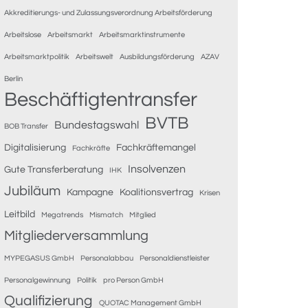
Akkreditierungs- und Zulassungsverordnung Arbeitsförderung
Arbeitslose
Arbeitsmarkt
Arbeitsmarktinstrumente
Arbeitsmarktpolitik
Arbeitswelt
Ausbildungsförderung
AZAV
Berlin
Beschäftigtentransfer
BVTB
Bundestagswahl
BOB Transfer
Digitalisierung
Fachkräftemangel
Fachkräfte
Insolvenzen
Gute Transferberatung
IHK
Jubiläum
Kampagne
Koalitionsvertrag
Krisen
Leitbild
Megatrends
Mismatch
Mitglied
Mitgliederversammlung
MYPEGASUS GmbH
Personalabbau
Personaldienstleister
Personalgewinnung
Politik
pro Person GmbH
Qualifizierung
QUOTAC Management GmbH